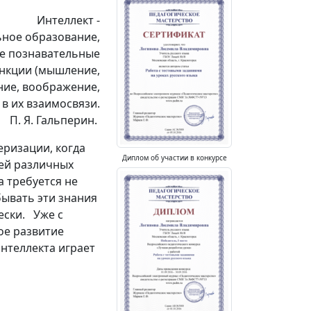
Интеллект -
ное образование,
е познавательные
нкции (мышление,
ние, воображение,
 в их взаимосвязи.
П. Я. Гальперин.
ризации, когда
Диплом об участии в конкурсе
ей различных
 требуется не
бывать эти знания
ески. Уже с
ное развитие
нтеллекта играет