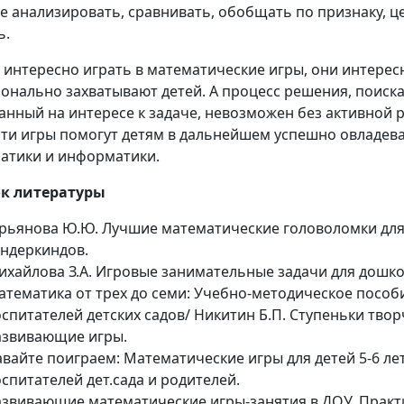
е анализировать, сравнивать, обобщать по признаку, 
ь.
 интересно играть в математические игры, они интересн
онально захватывают детей. А процесс решения, поиска
анный на интересе к задаче, невозможен без активной 
эти игры помогут детям в дальнейшем успешно овладев
атики и информатики.
к литературы
урьянова Ю.Ю. Лучшие математические головоломки дл
ундеркиндов.
ихайлова З.А. Игровые занимательные задачи для дошк
атематика от трех до семи: Учебно-методическое пособ
спитателей детских садов/ Никитин Б.П. Ступеньки твор
азвивающие игры.
вайте поиграем: Математические игры для детей 5-6 лет
спитателей дет.сада и родителей.
азвивающие математические игры-занятия в ДОУ. Практ