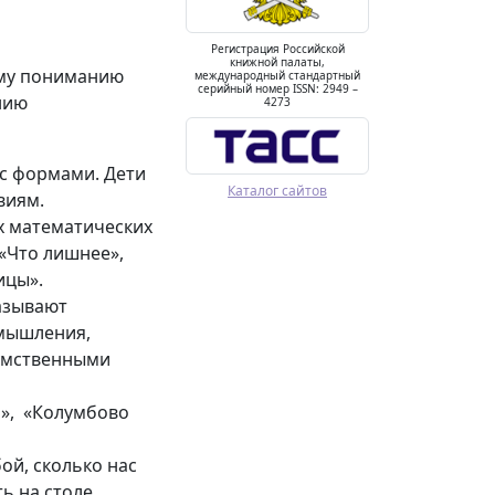
Регистрация Российской
книжной палаты,
шему пониманию
международный стандартный
серийный номер ISSN: 2949 –
нию
4273
 с формами. Дети
Каталог сайтов
виям.
х математических
 «Что лишнее»,
ицы».
азывают
мышления,
 умственными
м», «Колумбово
бой, сколько нас
ь на столе