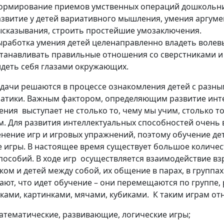
ормирование приемов умственных операций дошкольни
азвитие у детей вариативного мышления, умения аргум
ысказывания, строить простейшие умозаключения.
ыработка умения детей целенаправленно владеть волев
станавливать правильные отношения со сверстниками и
идеть себя глазами окружающих.
адачи решаются в процессе ознакомления детей с разн
атики. Важным фактором, определяющим развитие инте
ния выступает не столько то, чему мы учим, столько то,
м. Для развития интеллектуальных способностей очень
нение игр и игровых упражнений, поэтому обучение де
 игры. В настоящее время существует большое количе
 пособий. В ходе игр осуществляется взаимодействие вз
ком и детей между собой, их общение в парах, в группах
ают, что идет обучение – они перемещаются по группе,
ками, картинками, мячами, кубиками. К таким играм отн
атематические, развивающие, логические игры;