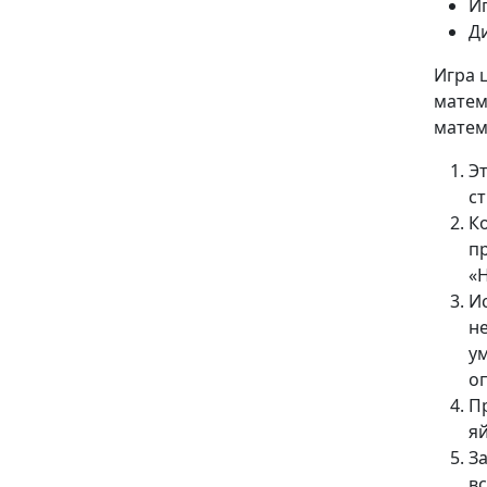
И
Д
Игра 
матем
матем
Э
с
К
п
«
И
н
у
о
П
я
За
вс