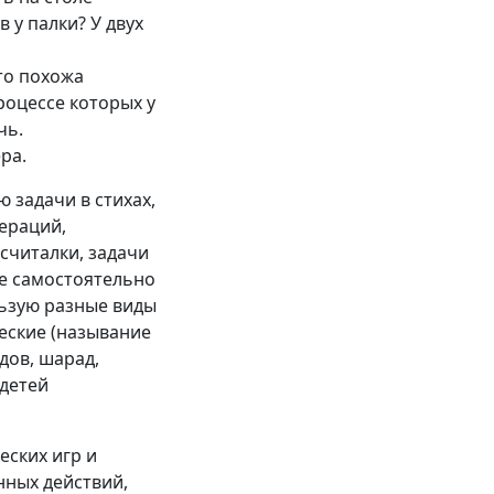
 у палки? У двух
то похожа
роцессе которых у
чь.
ра.
 задачи в стихах,
ераций,
считалки, задачи
ие самостоятельно
льзую разные виды
еские (называние
дов, шарад,
 детей
еских игр и
нных действий,