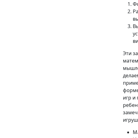
Ф
Р
в
В
у
в
Эти з
матем
мышле
делае
приме
форме
игр и
ребен
замеч
игруш
М