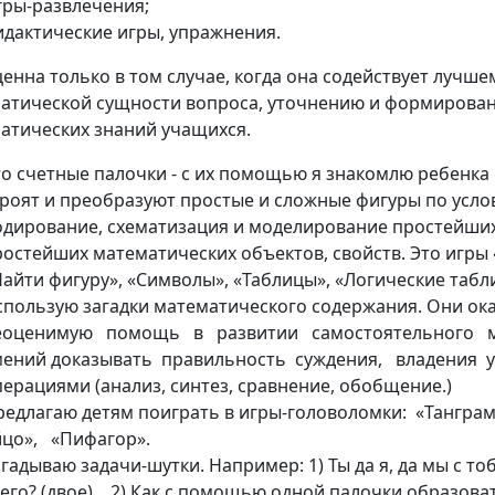
гры-развлечения;
идактические игры, упражнения.
ценна только в том случае, когда она содействует луч
атической сущности вопроса, уточнению и формирова
атических знаний учащихся.
то счетные палочки - с их помощью я знакомлю ребенка
троят и преобразуют простые и сложные фигуры по усло
одирование, схематизация и моделирование простейши
ростейших математических объектов, свойств. Это игры
Найти фигуру», «Символы», «Таблицы», «Логические табл
спользую загадки математического содержания. Они ок
еоценимую помощь в развитии самостоятельного 
мений доказывать правильность суждения, владения
перациями (анализ, синтез, сравнение, обобщение.)
редлагаю детям поиграть в игры-головоломки: «Тангра
йцо», «Пифагор».
гадываю задачи-шутки. Например: 1) Ты да я, да мы с то
его? (двое). 2) Как с помощью одной палочки образоват