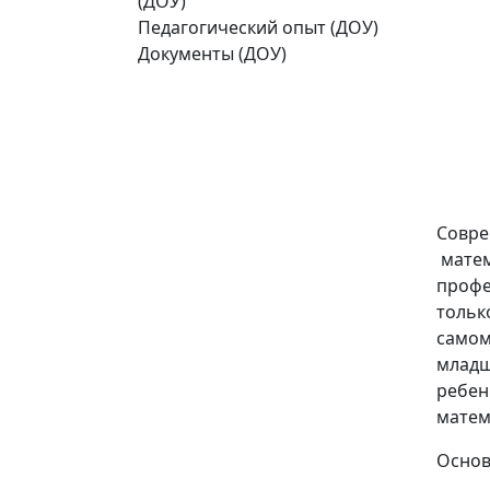
(ДОУ)
Педагогический опыт (ДОУ)
Документы (ДОУ)
Совре
матем
профе
тольк
самом
младш
ребен
матем
Основ