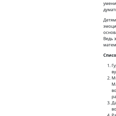
умени
думат
Детям
эмоци
основ
Ведь 
матем
Списо
Г
в
М
М
во
р
Да
во
Р