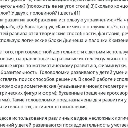
еугольник? (положить ее на угол стола).3)Сколько концов
лок? У двух с половиной? (шесть)[1]
ля развития воображения использую упражнения: «На ч
фра?», «Добавь цифру», «Какое число получилось?», в п
етей развиваются творческие способности, фантазия, ре
спользую логические блоки Дьенеша и палочки Кюизене
 того, при совместной деятельности с детьми использую
нения, направленные на развитие интеллектуальных оп
жные игры по математическому развитию, физминутки, 
образительность. Головоломки развивают у детей умен
ствлять поиск способов решения. В своей работе испо
оломок: арифметические (угадывание чисел); геометрич
трических фигур и форм); буквенные (решение кроссвор
амм). Такие головоломки предназначены для развития у
азительности, логического мышления.
цессе использования различных видов несложных логич
нений у детей развиваются последовательность умстве