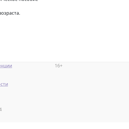
возраста.
енции
16+
сти
4