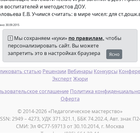
ля воспитателей и методистов ДОУ.
ловьева Е.В. Учимся считать: в мире чисел: для ст.дошк.
но: 30.09.2015
Мы сохраняем «куки»
по правилам,
чтобы
персонализировать сайт. Вы можете
запретить это в настройках браузера
Ясно
ликовать статью
Рецензии
Вебинары
Конкурсы
Конфер
Эксперт
Жюри
ьзовательское соглашение
Политика конфиденциально
Оферта
© 2014-2026 «Педагогическое мастерство»
ISSN: 2949 – 4273, УДК 371.321.1, ББК 74.202.4, Авт. знак П2
СМИ: Эл ФС77-59713 от 30.10.2014, г. Москва
Телефон: (925) 664-32-11