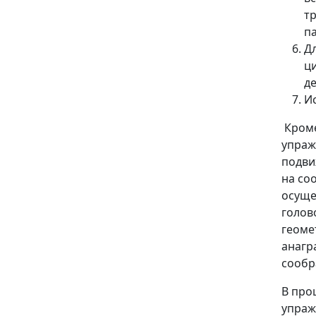
тр
па
Д
ци
д
И
Кроме
упраж
подви
на со
осуще
голов
геоме
анагр
сообр
В про
упраж