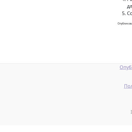
д
Со
Опубликова
Опуб
Пол