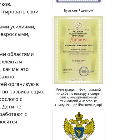
ков.
ентировать свои
Бумажный диплом
ыми усилиями,
 взрослыми,
ыми областями
ллекта и
 как мы это
 важно
тей организую в
Регистрация в Федеральной
ство развивающих
службе по надзору в сфере
связи, информационных
рослого с
технологий и массовых
коммуникаций (Роскомнадзор)
. Дети не
 работают с
осятся: