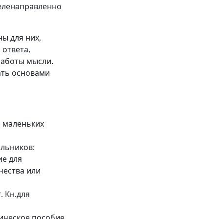
целенаправленно
ы для них,
 ответа,
работы мысли.
ать основами
я маленьких
ольников:
ие для
чества или
. Кн.для
ическое пособие