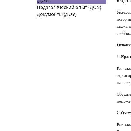
(ДОУ)
Введен
Педагогический опыт (ДОУ)
Уважаем
Документы (ДОУ)
истории
школьни
свой вк
Основн
1. Кра
Расскаж
отреаги
на заво
Обсудит
поможет
2. Окк
Расскаж