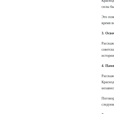
Краснод
силы бы
Это пом
время в
3. Осв
Расскаж
советск
истории
4. Памя
Расскаж
Краснод
независ
Поговор
следую