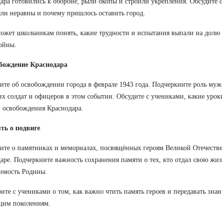
ара готовились к обороне, рыли окопы и строили укрепления. Обсудите 
ли неравны и почему пришлось оставить город.
ожет школьникам понять, какие трудности и испытания выпали на долю
ойны.
обождение Краснодара
ите об освобождении города в феврале 1943 года. Подчеркните роль муж
их солдат и офицеров в этом событии. Обсудите с учениками, какие уро
 освобождения Краснодара.
ть о подвиге
ите о памятниках и мемориалах, посвящённых героям Великой Отечеств
аре. Подчеркните важность сохранения памяти о тех, кто отдал свою жиз
имость Родины.
ите с учениками о том, как важно чтить память героев и передавать знан
щим поколениям.