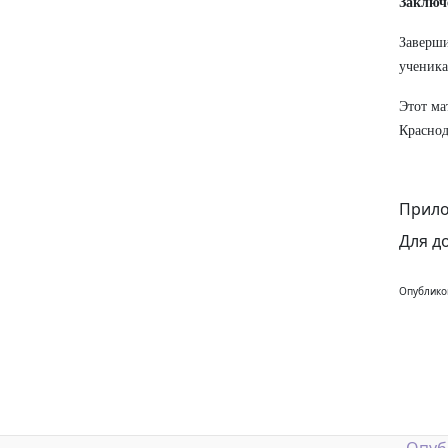
Заключ
Заверши
ученика
Этот ма
Краснод
Прило
Для д
Опублико