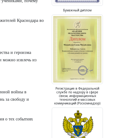
с учениками, почему
Бумажный диплом
 жителей Краснодара во
ества и героизма
ки можно извлечь из
Регистрация в Федеральной
енной войны в
службе по надзору в сфере
связи, информационных
нь за свободу и
технологий и массовых
коммуникаций (Роскомнадзор)
ия о тех событиях