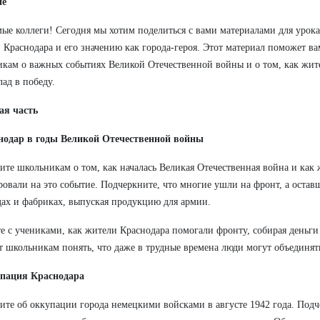
ие
ые коллеги! Сегодня мы хотим поделиться с вами материалами для урок
 Краснодара и его значению как города-героя. Этот материал поможет ва
кам о важных событиях Великой Отечественной войны и о том, как жит
лад в победу.
ая часть
снодар в годы Великой Отечественной войны
ите школьникам о том, как началась Великая Отечественная война и как
ровали на это событие. Подчеркните, что многие ушли на фронт, а остав
дах и фабриках, выпуская продукцию для армии.
е с учениками, как жители Краснодара помогали фронту, собирая деньги 
 школьникам понять, что даже в трудные времена люди могут объединят
упация Краснодара
ите об оккупации города немецкими войсками в августе 1942 года. Подч