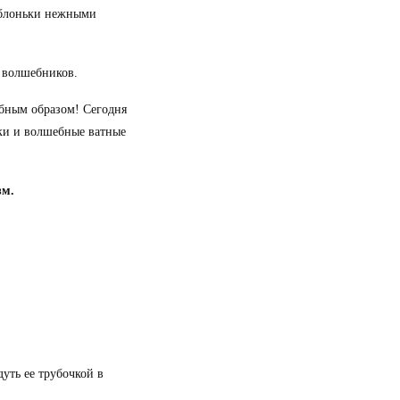
яблоньки нежными
и волшебников.
ебным образом! Сегодня
ки и волшебные ватные
зм.
уть ее трубочкой в