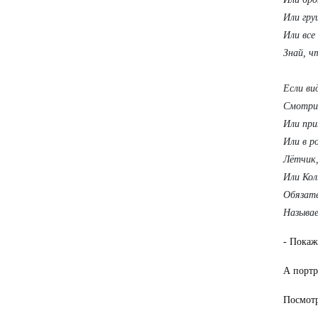
Или гру
Или все
Знай, 
Если ви
Смотрит
Или при
Или в ро
Лётчик,
Или Кол
Обязат
Называ
- Покаж
А портр
Посмотр