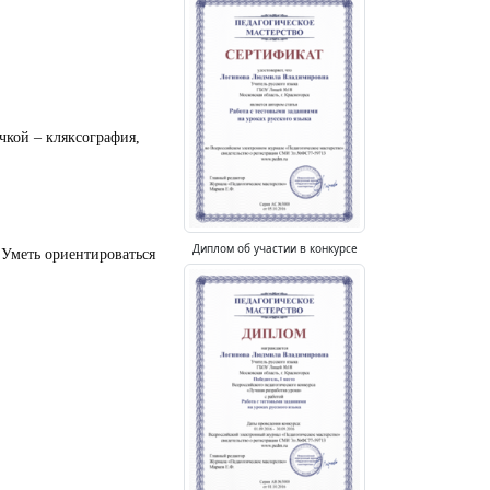
чкой – кляксография,
Диплом об участии в конкурсе
 Уметь ориентироваться