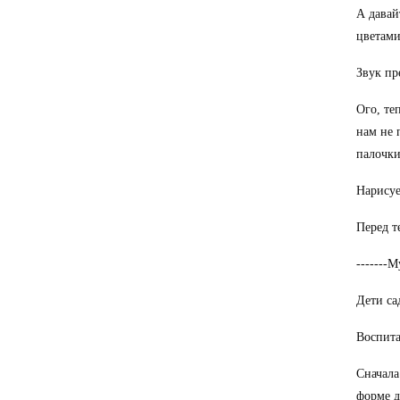
А давай
цветами
Звук пр
Ого, те
нам не 
палочки
Нарисуе
Перед т
-------
Дети са
Воспита
Сначала
форме д