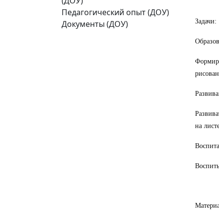
(ДОУ)
Педагогический опыт (ДОУ)
Задачи:
Документы (ДОУ)
Образов
Формиро
рисован
Развив
Развива
на лист
Воспита
Воспиты
Материа