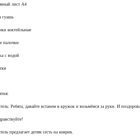
омный лист А4
а гуашь
чки коктейльные
е палочки
ка с водой
тки
ятия:
тель: Ребята, давайте встанем в кружок и возьмёмся за руки. И поздорова
дравствуйте!
тель предлагает детям сесть на коврик.