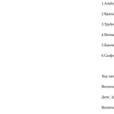
1.Альб
2.Краск
3.Трубо
4.Ватны
5.Баноч
6.Салфе
Ход зан
Воспита
Дети: З
Воспита