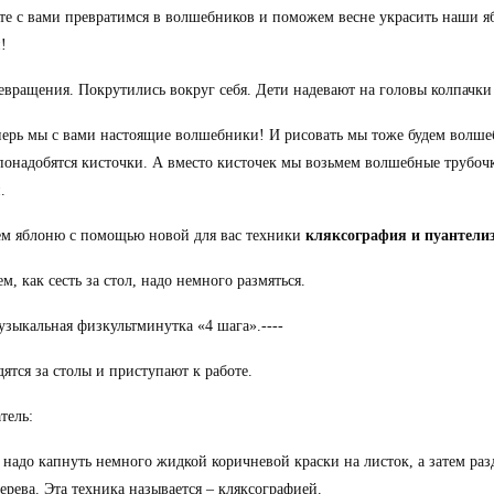
те с вами превратимся в волшебников и поможем весне украсить наши 
!
евращения. Покрутились вокруг себя. Дети надевают на головы колпачк
перь мы с вами настоящие волшебники! И рисовать мы тоже будем волш
понадобятся кисточки. А вместо кисточек мы возьмем волшебные трубоч
.
м яблоню с помощью новой для вас техники
кляксография и пуантели
ем, как сесть за стол, надо немного размяться.
Музыкальная физкультминутка «4 шага».----
дятся за столы и приступают к работе.
тель:
 надо капнуть немного жидкой коричневой краски на листок, а затем разд
ерева. Эта техника называется – кляксографией.