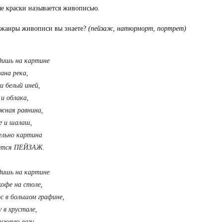
е краски называется живописью.
 жанры живописи вы знаете?
(пейзаж, натюрморт, портрет)
дишь на картине
ана река,
 и белый иней,
 и облака,
жная равнина,
е и шалаш,
ельно картина
ется ПЕЙЗАЖ.
дишь на картине
офе на столе,
с в большом графине,
у в хрустале,
нзовую вазу,