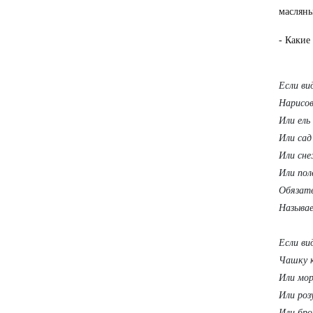
масляны
- Какие
Если ви
Нарисов
Или ель
Или сад
Или сне
Или пол
Обязат
Называ
Если ви
Чашку к
Или мор
Или роз
Или бро