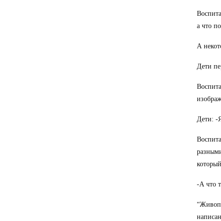
Воспита
а что п
А некот
Дети пе
Воспита
изобра
Дети: -
Воспита
разными
которы
-А что 
“Живопи
написан