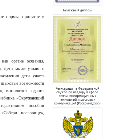
Бумажный диплом
ные нормы, принятые в
как органе осязания,
 Дети так же узнают о
акомления дети учатся
х языковые возможности
Регистрация в Федеральной
у», выполняют задания
службе по надзору в сфере
связи, информационных
 учебника «Окружающий
технологий и массовых
коммуникаций (Роскомнадзор)
терактивном пособии
 «Собери пословицу»,