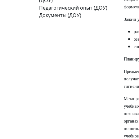
(ДОУ)
Педагогический опыт (ДОУ)
формули
Документы (ДОУ)
Задачи 
ра
оз
сп
Планиру
Предмет
получа
гигиени
Метапре
учебны
познава
органа
понятны
учебно