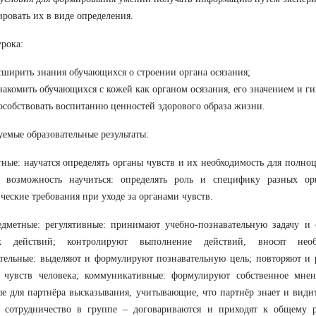
ровать их в виде определения.
урока:
сширить знания обучающихся о строении органа осязания;
накомить обучающихся с кожей как органом осязания, его значением и г
особствовать воспитанию ценностей здорового образа жизни.
емые образовательные результаты:
ные: научатся определять органы чувств и их необходимость для полно
т возможность научиться: определять роль и специфику разных орг
ческие требования при уходе за органами чувств.
дметные: регулятивные: принимают учебно-познавательную задачу и 
х действий; контролируют выполнение действий, вносят необ
тельные: выделяют и формулируют познавательную цель; повторяют и 
х чувств человека; коммуникативные: формулируют собственное мне
е для партнёра высказывания, учитывающие, что партнёр знает и видит
е сотрудничество в группе – договариваются и приходят к общему 