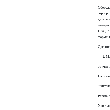
Оборуд
-програ
диффер
интерак
Н.Ф., К
формы и
Организ
Мо
Звучит 
Начинае
Учитель
Ребята 
Учитель