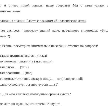
ь: А отчего порой зависит наше здоровье? Мы с вами узнаем э
ическое лото»
уализация знаний. Работа с плакатом «Биологическое лото»
зует экспресс - проверку знаний ранее изученного с помощью «Биол
ние 2)
: Ребята, посмотрите внимательно на экран и ответьте на вопросы!
ганом зрения являются ...(глаза)
ык помогает различить (вкус пищи)
ган слуха …..(уши)
ган обоняния ….(нос)
с помогает отличить свежую пищу….. от (испорченной)
олько существует органов чувств …..(5)
: Для чего человеку необходимы органы чувств?
вечают, но правильного ответа не звучит.