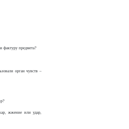
 и фактуру предмета?
ьзовали орган чувств –
ир?
жар, жжение или удар,