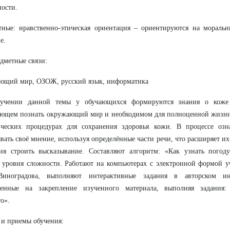
ности.
тные: нравственно-этическая ориентация – ориентируются на мораль
е.
дметные связи:
ющий мир, ОЗОЖ, русский язык, информатика
учении данной темы у обучающихся формируются знания о коже 
ющем познать окружающий мир и необходимом для полноценной жизни.
ических процедурах для сохранения здоровья кожи. В процессе озн
вать своё мнение, используя определённые части речи, что расширяет и
ия строить высказывание. Составляют алгоритм: «Как узнать погод
о уровня сложности. Работают на компьютерах с электронной формой
иноградова, выполняют интерактивные задания в авторском ин
ленные на закрепление изученного материала, выполняя задания:
о».
и приемы обучения: