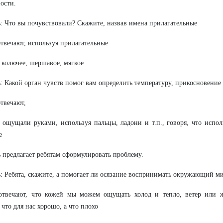
ости.
: Что вы почувствовали? Скажите, назвав имена прилагательные
отвечают, используя прилагательные
, колючее, шершавое, мягкое
: Какой орган чувств помог вам определить температуру, прикосновение
отвечают,
 ощущали руками, используя пальцы, ладони и т.п., говоря, что испол
е
 предлагает ребятам сформулировать проблему.
: Ребята, скажите, а помогает ли осязание воспринимать окружающий м
 отвечают, что кожей мы можем ощущать холод и тепло, ветер или 
 что для нас хорошо, а что плохо