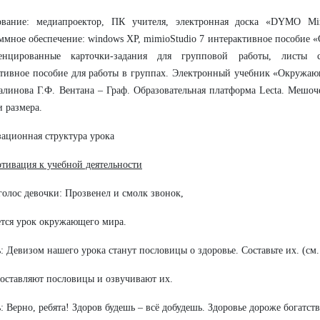
ование: медиапроектор, ПК учителя, электронная доска «DYMO Mi
ммное обеспечение: windows XP, mimioStudio 7 интерактивное пособие «
енцированные карточки-задания для групповой работы, листы с
тивное пособие для работы в группах. Электронный учебник «Окружа
алинова Г.Ф. Вентана – Граф. Образовательная платформа Lecta. Мешо
 размера.
ационная структура урока
тивация к учебной деятельности
голос девочки: Прозвенел и смолк звонок,
тся урок окружающего мира.
: Девизом нашего урока станут пословицы о здоровье. Составьте их. (см
составляют пословицы и озвучивают их.
: Верно, ребята! Здоров будешь – всё добудешь. Здоровье дороже богатств