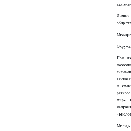
деятель
Личнос
обществ
Межпре
Окружа
При из
позволя
гигиен
высказы
и умен
разног
мир» В
направ
«Биолот
Методы 