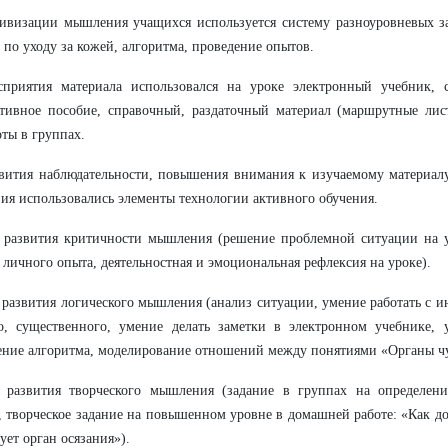
ивизации мышления учащихся используется систему разноуровневых з
 по уходу за кожей, алгоритма, проведение опытов.
сприятия материала использовался на уроке электронный учебник, с
тивное пособие, справочный, раздаточный материал (маршрутные лис
оты в группах.
вития наблюдательности, повышения внимания к изучаемому материалу
я использовались элементы технологии активного обучения.
 развития критичности мышления (решение проблемной ситуации на у
 личного опыта, деятельностная и эмоциональная рефлексия на уроке).
развития логического мышления (анализ ситуации, умение работать с 
о, существенного, умение делать заметки в электронном учебнике, 
ение алгоритма, моделирование отношений между понятиями «Органы чу
 развития творческого мышления (задание в группах на определени
, творческое задание на повышенном уровне в домашней работе: «Как до
ует орган осязания»).