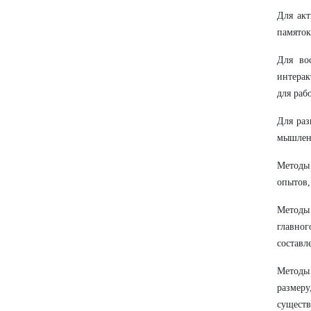
Для акт
памяток
Для во
интерак
для раб
Для раз
мышлени
Методы
опытов,
Методы 
главног
составл
Методы
размеру
существ