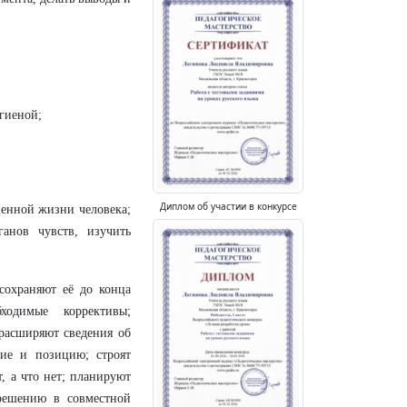
игиеной;
Диплом об участии в конкурсе
ценной жизни человека;
анов чувств, изучить
сохраняют её до конца
ходимые коррективы;
расширяют сведения об
ние и позицию; строят
, а что нет; планируют
решению в совместной