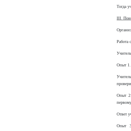
Тогда у
III. По
Организ
Работа 
Учитель
Опыт 1.
Учитель
провери
Опыт 2:
первому
Ответ у
Опыт 3