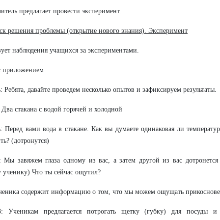
читель предлагает провести эксперимент.
иск решения проблемы (открытие нового знания). Эксперимент
ует наблюдения учащихся за экспериментами.
с приложением
: Ребята, давайте проведем несколько опытов и зафиксируем результаты.
 Два стакана с водой горячей и холодной
: Перед вами вода в стакане. Как вы думаете одинаковая ли температур
ть? (дотронутся)
 Мы завяжем глаза одному из вас, а затем другой из вас дотронется
 ученику) Что ты сейчас ощутил?
ченика содержит информацию о том, что мы можем ощущать прикоснове
: Ученикам предлагается потрогать щетку (губку) для посуды и 