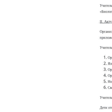
Учител
«Биолог
II. Акт
Органи
приложе
Учитель
Ор
Яз
Ор
Ор
Но
Ск
Учитель
Дети от