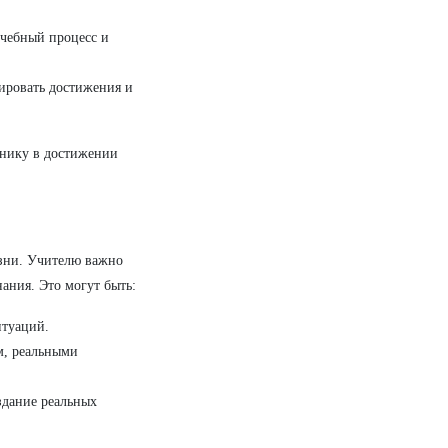
учебный процесс и
ировать достижения и
енику в достижении
изни. Учителю важно
ания. Это могут быть:
итуаций.
, реальными
здание реальных