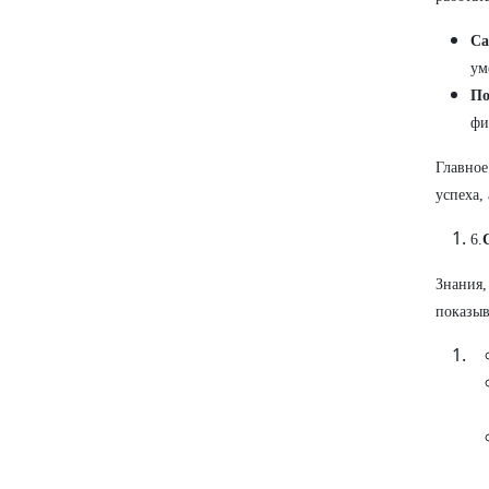
Са
ум
По
фи
Главное
успеха,
6.
Знания,
показыв