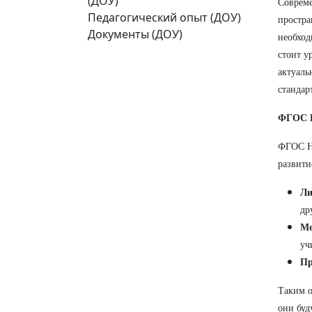
(ДОУ)
Совреме
Педагогический опыт (ДОУ)
простра
Документы (ДОУ)
необход
стоит у
актуаль
стандар
ФГОС Н
ФГОС НО
развити
Ли
др
Ме
уч
Пр
Таким о
они буд