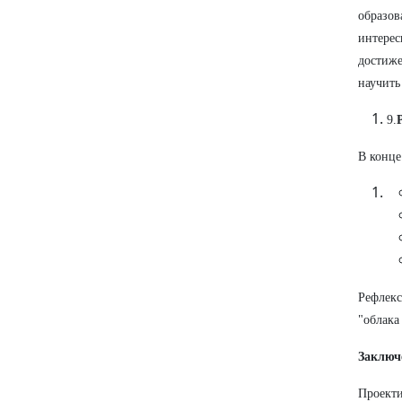
образов
интерес
достиже
научить
9.
В конце
Рефлекс
"облака
Заключ
Проекти