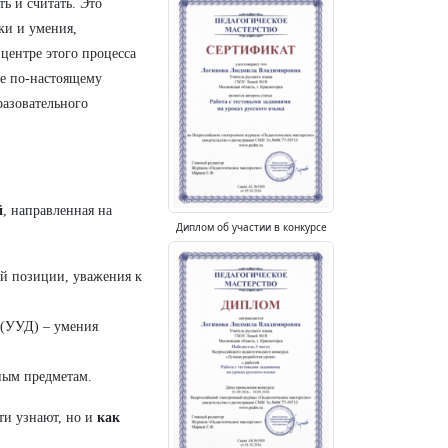
ть и считать. Это
ки и умения,
центре этого процесса
ле по-настоящему
разовательного
й
, направленная на
Диплом об участии в конкурсе
й позиции, уважения к
 (УУД) – умения
ным предметам.
ти узнают, но и
как