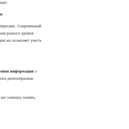
ные).
ям
нтересами. Современный
ания разного уровня
ия же позволяет учесть
чения информации
о
вать разнообразные
гает ученику понять,