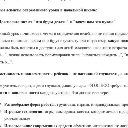
ые аспекты современного урока в начальной школе:
Целеполагание: от "что будем делать" к "зачем нам это нужно"
нный урок начинается с четкого определения целей, но не только предм
и сами понимали,
зачем
они будут изучать ту или иную тему,
какую пол
лжны быть понятны и доступны для детей младшего школьного возраста.
ь...", лучше использовать формулировки типа: "научиться находить...", "п
ть о...".
Активность и вовлеченность: ребенок – не пассивный слушатель, а 
де учитель говорит, а дети слушают, давно устарел. ФГОС НОО требует 
ости и вовлеченности
каждого ученика. Это достигается через:
Разнообразие форм работы:
групповая, парная, индивидуальная, про
Игровые технологии:
игры, викторины, квесты, которые делают проц
увлекательным.
Использование современных средств обучения:
интерактивные доск