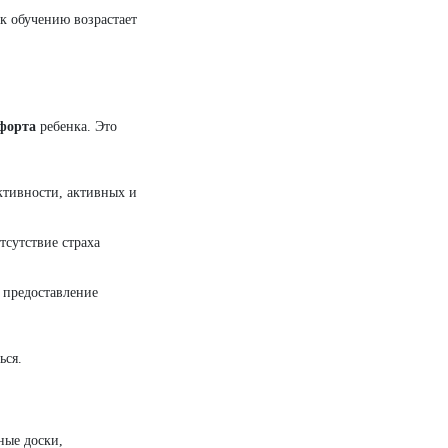
к обучению возрастает
мфорта
ребенка. Это
ктивности, активных и
тсутствие страха
 предоставление
ься.
ные доски,