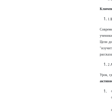
Ключев
1.
Совреме
ученик
Цели до
"изучит
рассказа
2.
Урок, г
активн