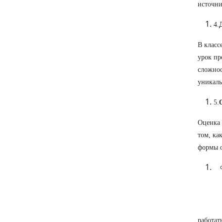
источни
4.
В класс
урок пр
сложнос
уникаль
5.
Оценка 
том, ка
формы 
работать