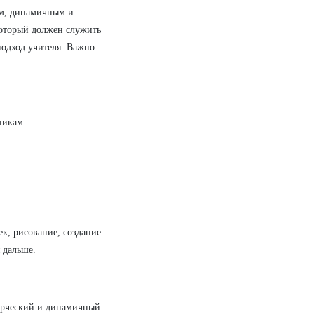
ым, динамичным и
который должен служить
подход учителя. Важно
никам:
ек, рисование, создание
 дальше.
орческий и динамичный