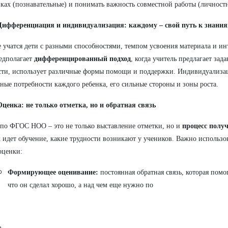
ках (познавательные) и понимать важность совместной работы (личност
Дифференциация и индивидуализация: каждому – свой путь к знани
е учатся дети с разными способностями, темпом усвоения материала и и
едполагает
дифференцированный подход
, когда учитель предлагает зад
ти, использует различные формы помощи и поддержки. Индивидуализац
ные потребности каждого ребенка, его сильные стороны и зоны роста.
Оценка: не только отметка, но и обратная связь
по ФГОС НОО – это не только выставление отметки, но и
процесс полу
к идет обучение, какие трудности возникают у учеников. Важно использо
оценки:
Формирующее оценивание:
постоянная обратная связь, которая помо
что он сделал хорошо, а над чем еще нужно по
.