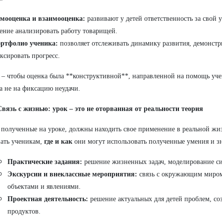
мооценка и взаимооценка:
развивают у детей ответственность за свой 
ение анализировать работу товарищей.
ртфолио ученика:
позволяет отслеживать динамику развития, демонстр
ксировать прогресс.
 – чтобы оценка была **конструктивной**, направленной на помощь уч
 а не на фиксацию неудачи.
Связь с жизнью: урок – это не оторванная от реальности теория
 полученные на уроке, должны находить свое применение в реальной ж
ать ученикам,
где и как
они могут использовать полученные умения и зн
Практические задания:
решение жизненных задач, моделирование с
Экскурсии и внеклассные мероприятия:
связь с окружающим миром
объектами и явлениями.
Проектная деятельность:
решение актуальных для детей проблем, со
продуктов.