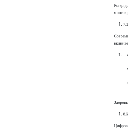
Когда д
многокр
7.
Совреме
включае
Здоровы
8.
Цифровы