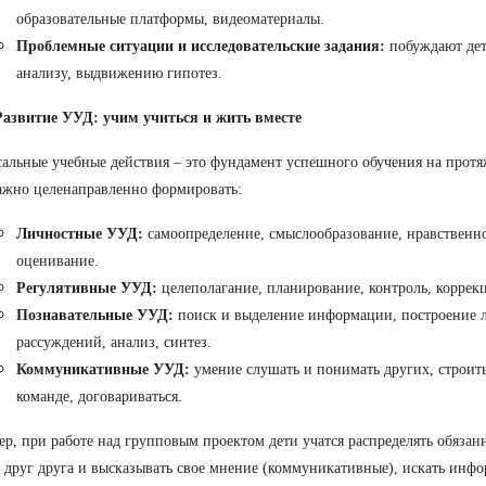
образовательные платформы, видеоматериалы.
Проблемные ситуации и исследовательские задания:
побуждают дет
анализу, выдвижению гипотез.
Развитие УУД: учим учиться и жить вместе
альные учебные действия – это фундамент успешного обучения на прот
ажно целенаправленно формировать:
Личностные УУД:
самоопределение, смыслообразование, нравственно
оценивание.
Регулятивные УУД:
целеполагание, планирование, контроль, коррекц
Познавательные УУД:
поиск и выделение информации, построение 
рассуждений, анализ, синтез.
Коммуникативные УУД:
умение слушать и понимать других, строить 
команде, договариваться.
р, при работе над групповым проектом дети учатся распределять обязанн
 друг друга и высказывать свое мнение (коммуникативные), искать инф