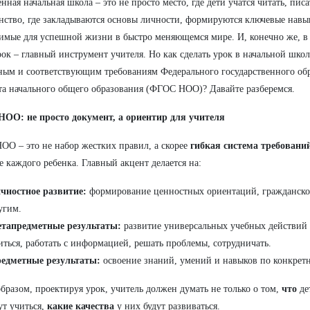
нная начальная школа – это не просто место, где дети учатся читать, писа
нство, где закладываются основы личности, формируются ключевые навы
имые для успешной жизни в быстро меняющемся мире. И, конечно же, в 
рок – главный инструмент учителя. Но как сделать урок в начальной шко
ным и соответствующим требованиям Федерального государственного об
та начального общего образования (ФГОС НОО)? Давайте разберемся.
ОО: не просто документ, а ориентир для учителя
О – это не набор жестких правил, а скорее
гибкая система требовани
е каждого ребенка. Главный акцент делается на:
чностное развитие:
формирование ценностных ориентаций, гражданско
угим.
тапредметные результаты:
развитие универсальных учебных действий
иться, работать с информацией, решать проблемы, сотрудничать.
едметные результаты:
освоение знаний, умений и навыков по конкрет
бразом, проектируя урок, учитель должен думать не только о том,
что
де
ут учиться,
какие качества
у них будут развиваться.