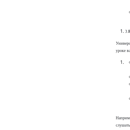
3.
Универс
уроке в
Наприме
слушать