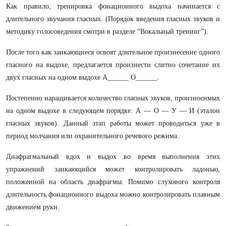
Как правило, тренировка фонационного выдоха начинается с
длительного звучания гласных. (Порядок введения гласных звуков и
методику голосоведения смотри в разделе “Вокальный тренинг”).
После того как заикающиеся освоят длительное произнесение одного
гласного на выдохе, предлагается произнести слитно сочетание их
двух гласных на одном выдохе А______ О______.
Постепенно наращивается количество гласных звуков, произносимых
на одном выдохе в следующем порядке: А — О — У — И (эталон
гласных звуков). Данный этап работы может проводиться уже в
период молчания или охранительного речевого режима.
Диафрагмальный вдох и выдох во время выполнения этих
упражнений заикающийся может контролировать ладонью,
положенной на область диафрагмы. Помимо слухового контроля
длительность фонационного выдоха можно контролировать плавным
движением руки.