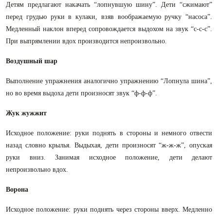
Детям предлагают накачать “лопнувшую шину”. Дети “сжимают”
перед грудью руки в кулаки, взяв воображаемую ручку “насоса”.
Медленный наклон вперед сопровождается выдохом на звук “с-с-с”.
При выпрямлении вдох производится непроизвольно.
Воздушный шар
Выполнение упражнения аналогично упражнению “Лопнула шина”,
но во время выдоха дети произносят звук “ф-ф-ф”.
Жук жужжит
Исходное положение: руки поднять в стороны и немного отвести
назад словно крылья. Выдыхая, дети произносят “ж-ж-ж”, опуская
руки вниз. Занимая исходное положение, дети делают
непроизвольно вдох.
Ворона
Исходное положение: руки поднять через стороны вверх. Медленно