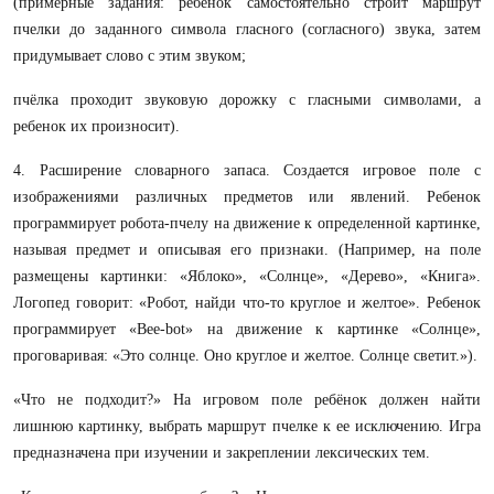
(примерные задания: ребенок самостоятельно строит маршрут
пчелки до заданного символа гласного (согласного) звука, затем
придумывает слово с этим звуком;
пчёлка проходит звуковую дорожку с гласными символами, а
ребенок их произносит).
4. Расширение словарного запаса. Создается игровое поле с
изображениями различных предметов или явлений. Ребенок
программирует робота-пчелу на движение к определенной картинке,
называя предмет и описывая его признаки. (Например, на поле
размещены картинки: «Яблоко», «Солнце», «Дерево», «Книга».
Логопед говорит: «Робот, найди что-то круглое и желтое». Ребенок
программирует «Bee-bot» на движение к картинке «Солнце»,
проговаривая: «Это солнце. Оно круглое и желтое. Солнце светит.»).
«Что не подходит?» На игровом поле ребёнок должен найти
лишнюю картинку, выбрать маршрут пчелке к ее исключению. Игра
предназначена при изучении и закреплении лексических тем.