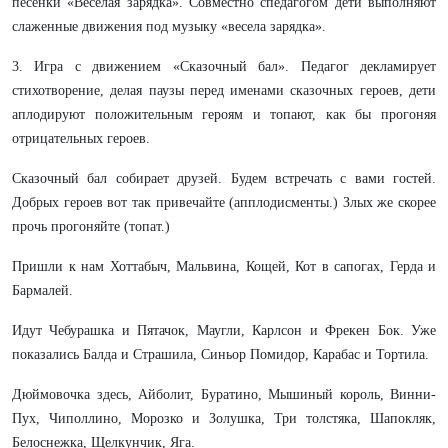
песенки «Веселая зарядка». Совместно спедагогом дети выполняют
слаженные движения под музыку «весела зарядка».
3. Игра с движением «Сказочный бал». Педагог декламирует
стихотворение, делая паузы перед именами сказочных героев, дети
аплодируют положительным героям и топают, как бы прогоняя
отрицательных героев.
Сказочный бал собирает друзей. Будем встречать с вами гостей.
Добрых героев вот так привечайте (апплодисменты.) Злых же скорее
прочь прогоняйте (топат.)
Пришли к нам Хоттабыч, Мальвина, Кощей, Кот в сапогах, Герда и
Бармалей.
Идут Чебурашка и Пятачок, Маугли, Карлсон и Фрекен Бок. Уже
показались Балда и Страшила, Синьор Помидор, Карабас и Тортила.
Дюймовочка здесь, Айболит, Буратино, Мышиный король, Винни-
Пух, Чиполлино, Морозко и Золушка, Три толстяка, Шапокляк,
Белоснежка, Щелкунчик, Яга.