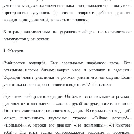
уменьшить страхи одиночества, наказания, нападения, замкнутого
пространства; улучшить физическое здоровье ребенка, развить
координацию движений, ловкость и сноровку.
К играм, направленным на улучшение общего психологического
самочувствия, относятся:
1. Жмурки
Выбирается водящий. Ему завязывают шарфиком глаза. Все
остальные игроки бегают вокруг него и хлопают в ладошки.
Водящий ловит участника и должен узнать его на ощупь. Если
участника опознали, он становится водящим. 2. Пятнашки
Здесь тоже выбирается водящий. Он бегает за остальными игроками,
догоняет их и «пятнает» — хлопает рукой по руке, ноге или спине.
Тот, кого «запятнали», становится водящим. Во время игры водящий
может выкрикивать шуточные угрозы: «Сейчас догоню!»,
«Поймаю!». А игроки его дразнят: «Не поймаешь!», «Я быстрее
тебя!». Эта игра всегда сопровождается радостью и весельем,