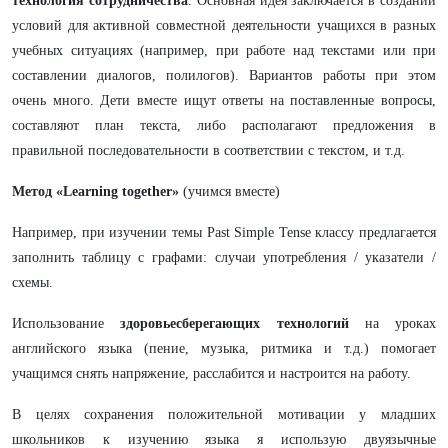
технология сотрудничества
. Основная идея заключается в создании
условий для активной совместной деятельности учащихся в разных
учебных ситуациях (например, при работе над текстами или при
составлении диалогов, полилогов). Вариантов работы при этом
очень много. Дети вместе ищут ответы на поставленные вопросы,
составляют план текста, либо располагают предложения в
правильной последовательности в соответствии с текстом, и т.д.
Метод «Learning together»
(учимся вместе)
Например, при изучении темы Past Simple Tense классу предлагается
заполнить таблицу с графами: случаи употребления / указатели /
схемы.
Использование
здоровьесберегающих технологий
на уроках
английского языка (пение, музыка, ритмика и т.д.) помогает
учащимся снять напряжение, расслабится и настроится на работу.
В целях сохранения положительной мотивации у младших
школьников к изучению языка я использую двуязычные