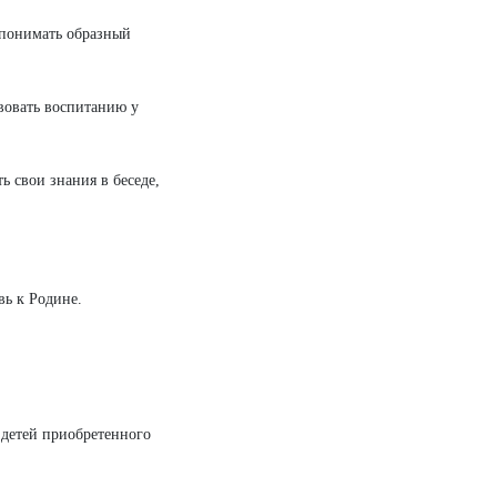
 понимать образный
твовать воспитанию у
ь свои знания в беседе,
вь к Родине.
а детей приобретенного