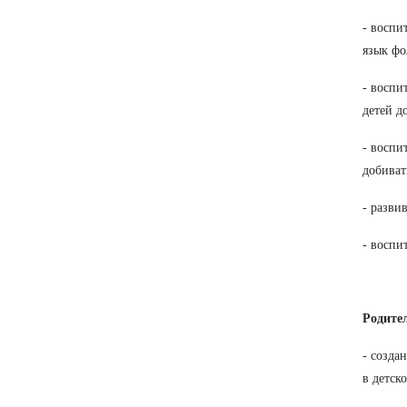
- воспи
язык фо
- воспи
детей д
- воспи
добиват
- разви
- воспи
Родите
- созда
в детск