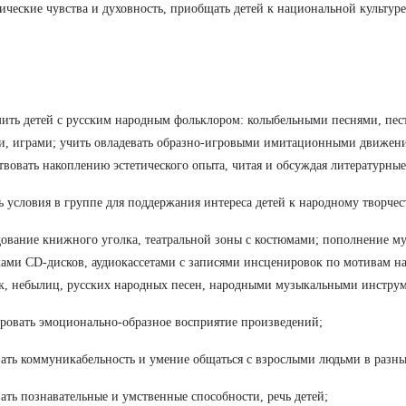
ические чувства и духовность, приобщать детей к национальной культуре
мить детей с русским народным фольклором: колыбельными песнями, пе
и, играми; учить овладевать образно-игровыми имитационными движения
твовать накоплению эстетического опыта, читая и обсуждая литературны
ть условия в группе для поддержания интереса детей к народному твор
ование книжного уголка, театральной зоны с костюмами; пополнение му
ами CD-дисков, аудиокассетами с записями инсценировок по мотивам на
к, небылиц, русских народных песен, народными музыкальными инструм
ровать эмоционально-образное восприятие произведений;
вать коммуникабельность и умение общаться с взрослыми людьми в разны
вать познавательные и умственные способности, речь детей;