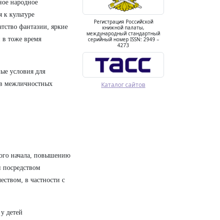
ное народное
 к культуре
Регистрация Российской
атство фантазии, яркие
книжной палаты,
международный стандартный
 в тоже время
серийный номер ISSN: 2949 –
4273
ные условия для
 в межличностных
Каталог сайтов
кого начала, повышению
и посредством
еством, в частности с
 у детей