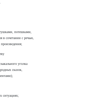
.
стушками, потешками,
 в сочетании с речью,
е произведения;
честву
зыкального уголка
родных сказок,
ентами);
х ситуациях;