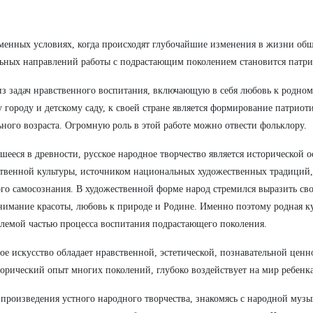
менных условиях, когда происходят глубочайшие изменения в жизни общ
ьных направлений работы с подрастающим поколением становится патри
з задач нравственного воспитания, включающую в себя любовь к родно
 городу и детскому саду, к своей стране является формирование патриоти
ного возраста. Огромную роль в этой работе можно отвести фольклору.
шееся в древности, русское народное творчество является исторической 
твенной культуры, источником национальных художественных традиций
го самосознания. В художественной форме народ стремился выразить св
нимание красоты, любовь к природе и Родине. Именно поэтому родная ку
лемой частью процесса воспитания подрастающего поколения.
е искусство обладает нравственной, эстетической, познавательной ценн
торический опыт многих поколений, глубоко воздействует на мир ребенк
произведения устного народного творчества, знакомясь с народной музы