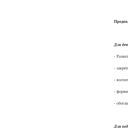
Предпо
Для де
- Разви
- закре
- воспи
- форми
- обога
Для пед