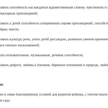
тывать способность наслаждаться художественным словом, чувствовать и
льклорных произведений;
тывать у детей способность сопереживать героям произведений, способс
обрых чувств;
тывать культуру речи, учить детей рассуждать, развивать умения применят
ься связных высказываний;
вать познавательные, музыкальные, речевые способности;
тывать доброту, любовь к близким, бережное отношение к природе, любо
ли:
ние в семье благоприятных условий для развития ребенка, с учетом опыт
ом саду;