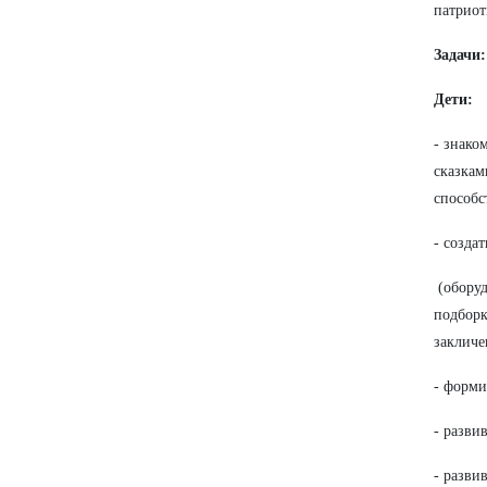
патриот
Задачи:
Дети:
- знако
сказкам
способс
- созда
(оборуд
подборк
закличе
- форми
- разви
- разви