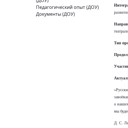
(ДОУ)
Интегр
Педагогический опыт (ДОУ)
развити
Документы (ДОУ)
Направ
театрал
Тип пр
Продол
Участн
Актуал
«Русски
завоёва
о наших
мы буде
Д. С. Л