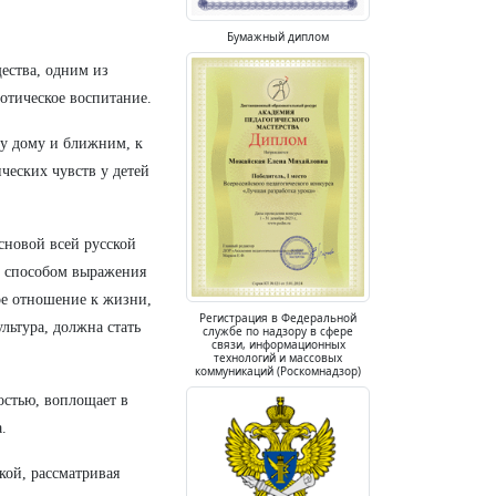
Бумажный диплом
ества, одним из
отическое воспитание.
му дому и ближним, к
ческих чувств у детей
основой всей русской
, способом выражения
ое отношение к жизни,
Регистрация в Федеральной
льтура, должна стать
службе по надзору в сфере
связи, информационных
технологий и массовых
коммуникаций (Роскомнадзор)
остью, воплощает в
а.
кой, рассматривая