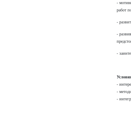
- мотив
работ п
- разви
- разви
предсто
- заинт
Услови
- интер
- метод
- интег