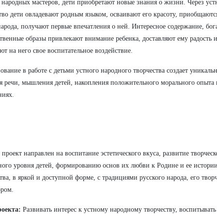
 народных мастеров, дети приобретают новые знания о жизни. Через уст
тво дети овладевают родным языком, осваивают его красоту, приобщаются
народа, получают первые впечатления о ней. Интересное содержание, бог
твенные образы привлекают внимание ребенка, доставляют ему радость и
ют на него свое воспитательное воздействие.
ование в работе с детьми устного народного творчества создает уникаль
я речи, мышления детей, накопления положительного морального опыта
ниях.
проект направлен на воспитание эстетического вкуса, развитие творчес
ного уровня детей, формированию основ их любви к Родине и ее истори
тва, в яркой и доступной форме, с традициями русского народа, его творч
ром.
роекта:
Развивать интерес к устному народному творчеству, воспитывать