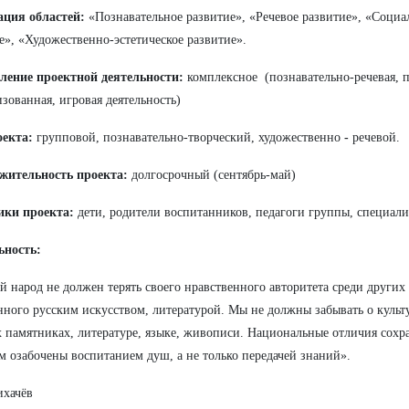
ация областей:
«Познавательное развитие», «Речевое развитие», «Соци
е», «Художественно-эстетическое развитие».
ление проектной деятельности:
комплексное (познавательно-речевая, 
изованная, игровая деятельность)
оекта:
групповой, познавательно-творческий, художественно
-
речевой.
жительность проекта:
долгосрочный
(сентябрь-май)
ики проекта:
дети, родители воспитанников, педагоги группы, специал
ьность:
й народ не должен терять своего нравственного авторитета среди других
нного русским искусством, литературой. Мы не должны забывать о куль
 памятниках, литературе, языке, живописи. Национальные отличия сохран
м озабочены воспитанием душ, а не только передачей знаний».
ихачёв