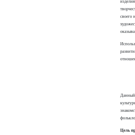
изделия
творчес
своего 
художес
оказыва
Использ
развити
отноше
Данный 
культур
знакомс
фолькло
Цель п