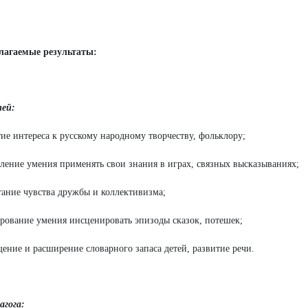
лагаемые результаты:
тей:
тие интереса к русскому народному творчеству, фольклору;
пление умения применять свои знания в играх, связных высказываниях;
тание чувства дружбы и коллективизма;
рование умения инсценировать эпизоды сказок, потешек;
щение и расширение словарного запаса детей, развитие речи.
агога: