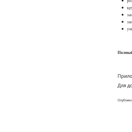
ро
кр
за
за
уч
Полный
Прило
Для д
Опублико