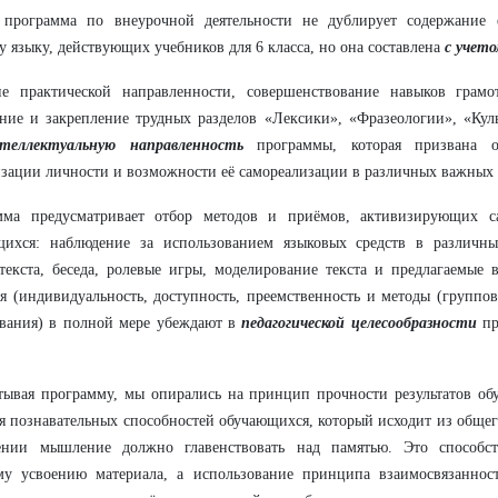
 программа по внеурочной деятельности не дублирует содержание
у языку, действующих учебников для 6 класса, но она составлена
с учет
ие практической направленности, совершенствование навыков грамо
ние и закрепление трудных разделов «Лексики», «Фразеологии», «Кул
теллектуальную направленность
программы, которая призвана об
зации личности и возможности её самореализации в различных важных д
мма предусматривает отбор методов и приёмов, активизирующих са
щихся: наблюдение за использованием языковых средств в различны
текста, беседа, ролевые игры, моделирование текста и предлагаемые
я (индивидуальность, доступность, преемственность и методы (группов
ования) в полной мере убеждают в
педагогической целесообразности
п
тывая программу, мы опирались на принцип прочности результатов об
я познавательных способностей обучающихся, который исходит из общег
ении мышление должно главенствовать над памятью. Это способст
му усвоению материала, а использование принципа взаимосвязаннос