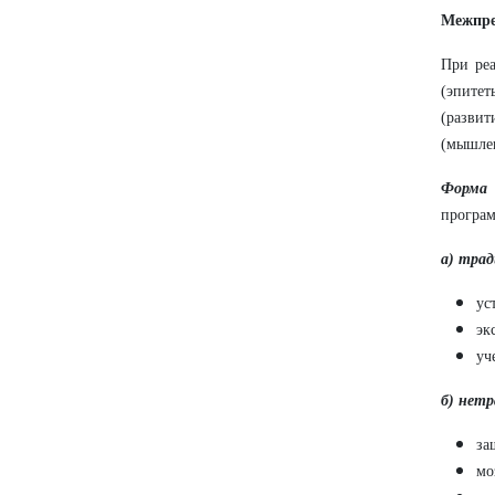
Межпре
При ре
(эпитет
(разви
(мышлен
Форма 
програм
а) тра
ус
эк
уч
б) нет
за
мо