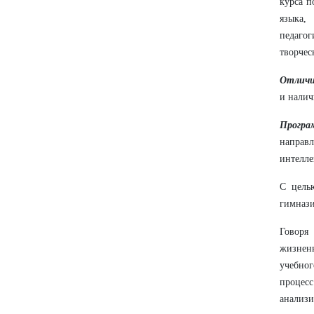
курса п
языка,
педагог
творчес
Отличи
и налич
Програ
направ
интелле
С цель
гимнази
Говоря
жизненн
учебно
процесс
анализи