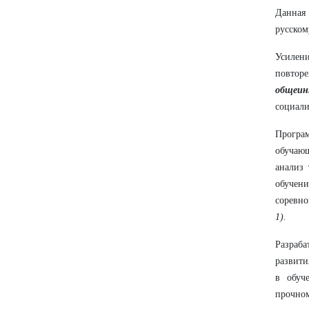
Данная
русском
Усилен
повторе
общеин
социали
Програ
обучаю
анализ 
обучени
соревн
1).
Разраба
развити
в обуч
прочно