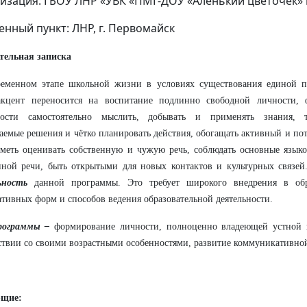
изация: ГБОУ ЛНР «УВК «ПМГ-ДОУ «Аленький цветочек» 
енный пункт: ЛНР, г. Первомайск
тельная записка
ременном этапе школьной жизни в условиях существования единой п
акцент переносится на воспитание подлинно свободной личности, 
ности самостоятельно мыслить, добывать и применять знания, 
емые решения и чётко планировать действия, обогащать активный и п
уметь оценивать собственную и чужую речь, соблюдать основные язык
ной речи, быть открытыми для новых контактов и культурных связей.
ьность
данной программы. Это требует широкого внедрения в обр
ативных форм и способов ведения образовательной деятельности.
рограммы –
формирование личности, полноценно владеющей устной 
ствии со своими возрастными особенностями, развитие коммуникативно
щие: