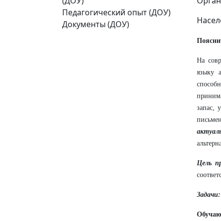
(ДОУ)
Орган
Педагогический опыт (ДОУ)
Насел
Документы (ДОУ)
Поясни
На сов
языку 
способ
принима
запас, 
письмен
актуал
альтерн
Цель п
соответ
Задачи:
Обучаю