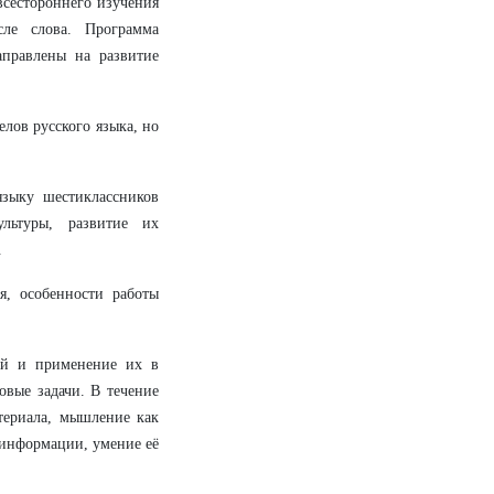
всестороннего изучения
ле слова. Программа
аправлены на развитие
елов русского языка, но
языку шестиклассников
льтуры, развитие их
.
я, особенности работы
ий и применение их в
вые задачи. В течение
териала, мышление как
 информации, умение её