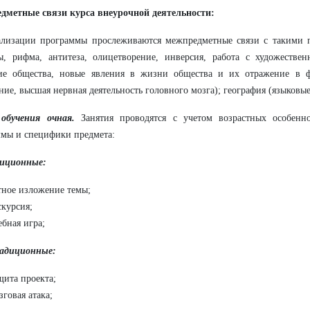
дметные связи курса внеурочной деятельности:
ализации программы прослеживаются межпредметные связи с такими п
ы, рифма, антитеза, олицетворение, инверсия, работа с художествен
тие общества, новые явления в жизни общества и их отражение в ф
ие, высшая нервная деятельность головного мозга); география (языковые
обучения очная.
Занятия проводятся с учетом возрастных особенно
мы и специфики предмета:
диционные:
тное изложение темы;
скурсия;
ебная игра;
радиционные:
щита проекта;
зговая атака;