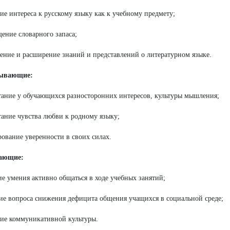
тие интереса к русскому языку как к учебному предмету;
щение словарного запаса;
ление и расширение знаний и представлений о литературном языке.
ывающие:
тание у обучающихся разносторонних интересов, культуры мышления;
тание чувства любви к родному языку;
ование уверенности в своих силах.
вающие
:
ие умения активно общаться в ходе учебных занятий;
ие вопроса снижения дефицита общения учащихся в социальной среде;
тие коммуникативной культуры.