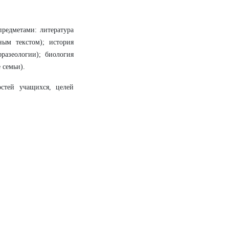
редметами: литература
ным текстом); история
разеологии); биология
 семьи).
стей учащихся, целей