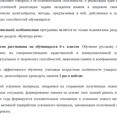
озволяют говорить о её отличительной способности, о реализации идеи 
 успешной реализации задачи овладения языком в широком смыс
ически целесообразна, методы, предлагаемые в ней, действенны и н
ких способностей обучающихся.
тельной особенностью
программы является не только взаимосвязь разд
ие раздела «Культура речи».
мма рассчитана на обучающихся 6-х классов
. Обучение русскому 
лено на совершенствование нравственной и коммуникативной ку
ктуальных и творческих способностей, мышления памяти и воображения
ю эффективного обучения, учитывая возрастные особенности учащихс
и, целесообразно проводить занятия
1 раз в неделю.
 об усвоении материала, опираемся на сохранение полученных знан
ых ситуациях; формирование умения на основе этих знаний решать но
го года формируется положительное отношение к усвоению нового ма
 активной переработки усвоенного материала, запоминание полученной
ровать.