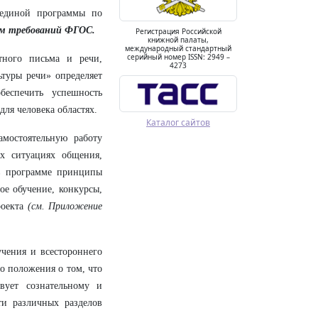
 единой программы по
ом требований ФГОС.
Регистрация Российской
книжной палаты,
международный стандартный
серийный номер ISSN: 2949 –
тного письма и речи,
4273
ьтуры речи» определяет
еспечить успешность
ля человека областях.
Каталог сайтов
мостоятельную работу
х ситуациях общения,
 в программе принципы
ое обучение, конкурсы,
роекта
(см. Приложение
учения и всестороннего
о положения о том, что
вует сознательному и
ти различных разделов