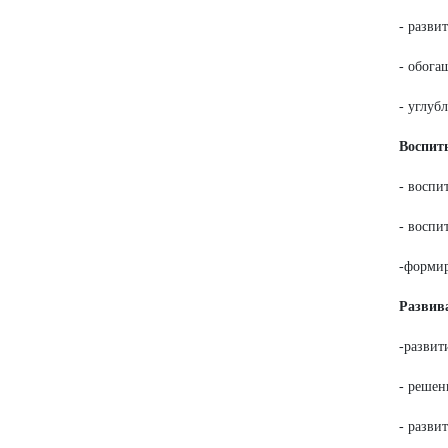
- разви
- обога
- углуб
Воспит
- воспи
- воспи
-формир
Разви
-развит
- решен
- разви