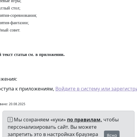
левые игры;
углый стол;
нятия-соревнования;
нятия-фантазии;
ёный совет.
.
 текст статьи см. в приложении
жения:
оступа к приложениям,
Войдите в систему или зарегистр
вано: 20.08.2025
Мы сохраняем «куки»
по правилам,
чтобы
персонализировать сайт. Вы можете
запретить это в настройках браузера
Ясно